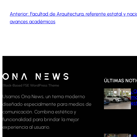
Anterior:
Facultad de Arquitectura, referente estatal y na
avances académicos
ÚLTIMAS NOTI
¿Q
Usamos Ona News, un tema moderno
má
es
diseñado especialmente para medios de
comunicación. Combina estética y
05
funcionalidad para brindar la mejor
experiencia al usuario.
¿P