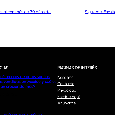
cional con más de 70 años de
Siguiente:
Facult
CIAS
PÁGINAS DE INTERÉS
ué marcas de autos son las
Nosotros
s vendidas en México y cuáles
Contacto
tán creciendo más?
Privacidad
/08/2026
Escribe aquí
Anúnciate
or qué cada vez más las