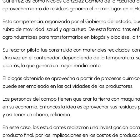
Gutiérrez; así como Nicolás González Gamero de la Facultad d
aprovechamiento de residuos ganaron el primer lugar en el Ha
Esta competencia, organizada por el Gobierno del estado, busc
rubro de movilidad, salud y agricultura. De esta forma, tras e
agroindustriales para transformarlos en biogás y biodiésel, a t
Su reactor piloto fue construido con materiales reciclados, co
Una vez en el contenedor, dependiendo de la temperatura, se i
plantas, lo que genera un mejor rendimiento.
El biogás obtenido se aprovecha a partir de procesos químicos 
puede ser empleado en las actividades de los productores.
Las personas del campo tienen que arar la tierra con maquinar
en su economía. Entonces la idea es aprovechar sus residuos 
y así tener un ahorro, refirieron.
En este caso, los estudiantes realizaron una investigación para
producto final, por las implicaciones en los costos de producci