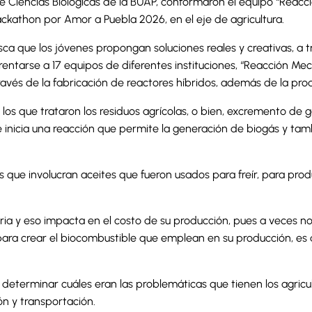
e Ciencias Biológicas de la BUAP, conformaron el equipo “Reac
ckathon por Amor a Puebla 2026, en el eje de agricultura.
a que los jóvenes propongan soluciones reales y creativas, a t
nfrentarse a 17 equipos de diferentes instituciones, “Reacción Me
ravés de la fabricación de reactores híbridos, además de la prod
n los que trataron los residuos agrícolas, o bien, excremento d
nicia una reacción que permite la generación de biogás y tambié
que involucran aceites que fueron usados para freír, para produ
ia y eso impacta en el costo de su producción, pues a veces no
para crear el biocombustible que emplean en su producción, es d
 determinar cuáles eran las problemáticas que tienen los agricul
ón y transportación.