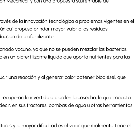
ción Mecánica” y con una propuesta sustentable de
ravés de la innovación tecnológica a problemas vigentes en el
cánica” propuso brindar mayor valor a los residuos
ucción de biofertilizante.
e ganado vacuno, ya que no se pueden mezclar las bacterias.
n un biofertilizante líquido que aporta nutrientes para las
cir una reacción y al generar calor obtener biodiésel, que
 recuperan lo invertido o pierden la cosecha, lo que impacta
ecir, en sus tractores, bombas de agua u otras herramientas,
tores y la mayor dificultad es el valor que realmente tiene el