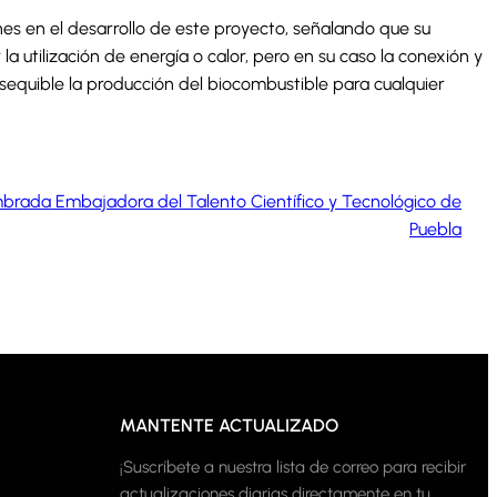
nes en el desarrollo de este proyecto, señalando que su
 utilización de energía o calor, pero en su caso la conexión y
sequible la producción del biocombustible para cualquier
rada Embajadora del Talento Científico y Tecnológico de
Puebla
MANTENTE ACTUALIZADO
¡Suscríbete a nuestra lista de correo para recibir
actualizaciones diarias directamente en tu