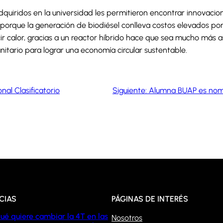
quiridos en la universidad les permitieron encontrar innovacio
rque la generación de biodiésel conlleva costos elevados por la
r calor, gracias a un reactor híbrido hace que sea mucho más a
unitario para lograr una economía circular sustentable.
l Clasificatorio
Siguiente:
Alumna BUAP es nomb
CIAS
PÁGINAS DE INTERÉS
ué quiere cambiar la 4T en las
Nosotros