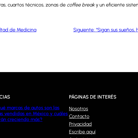
ras, cuartos técnicos, zonas de
coffee break
y un eficiente siste
ultad de Medicina
Siguiente:
“Sigan sus sueños, 
CIAS
PÁGINAS DE INTERÉS
ué marcas de autos son las
Nosotros
s vendidas en México y cuáles
Contacto
tán creciendo más?
Privacidad
/08/2026
Escribe aquí