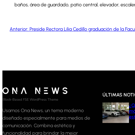
baños, área de guardado, patio central, elevador, escale
Anterior:
Preside Rectora Lilia Cedillo graduación de la Fac
ÚLTIMAS NOTI
¿Q
Usamos Ona News, un tema moderno
má
es
diseñado especialmente para medios de
comunicación. Combina estética y
05
funcionalidad para brindar la mejor