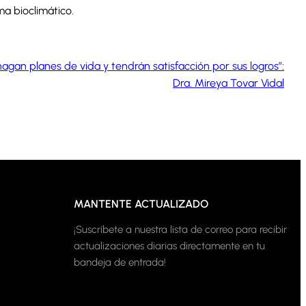
ma bioclimático.
hagan planes de vida y tendrán satisfacción por sus logros”:
Dra. Mireya Tovar Vidal
MANTENTE ACTUALIZADO
¡Suscríbete a nuestra lista de correo para recibir
actualizaciones diarias directamente en tu
bandeja de entrada!