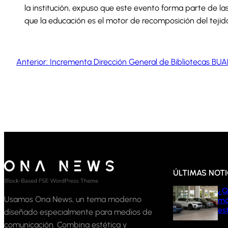
la institución, expuso que este evento forma parte de las
que la educación es el motor de recomposición del tejido
Anterior:
Incrementa Dirección General de Bibliotecas BUAP
ÚLTIMAS NOTI
¿Q
Usamos Ona News, un tema moderno
má
es
diseñado especialmente para medios de
comunicación. Combina estética y
05