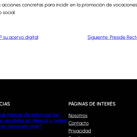
 acciones concretas para incidir en la promoción de vocaciones c
 social.
 su acervo digital
Siguiente:
Preside Rect
CIAS
PÁGINAS DE INTERÉS
ué marcas de autos son las
Nosotros
s vendidas en México y cuáles
Contacto
tán creciendo más?
Privacidad
/08/2026