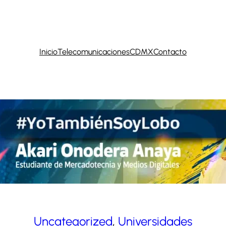
Inicio
Telecomunicaciones
CDMX
Contacto
Uncategorized
, 
Universidades